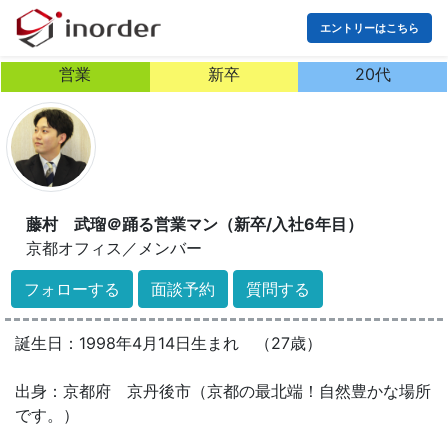
エントリーはこちら
営業
新卒
20代
藤村 武瑠＠踊る営業マン（新卒/入社6年目）
京都オフィス
／
メンバー
フォローする
面談予約
質問する
誕生日：1998年4月14日生まれ （27歳）
出身：京都府 京丹後市（京都の最北端！自然豊かな場所
です。）