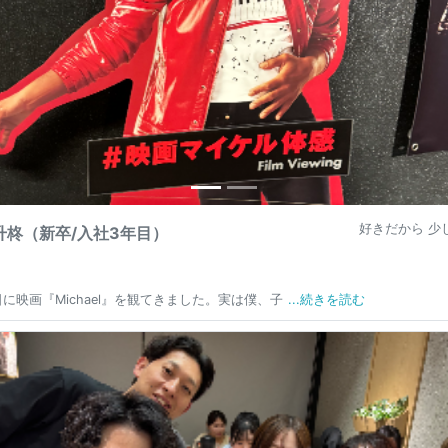
好きだから 少し
升柊（新卒/入社3年目）
に映画『Michael』を観てきました。実は僕、子
...続きを読む