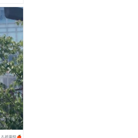
る祇園祭🍎