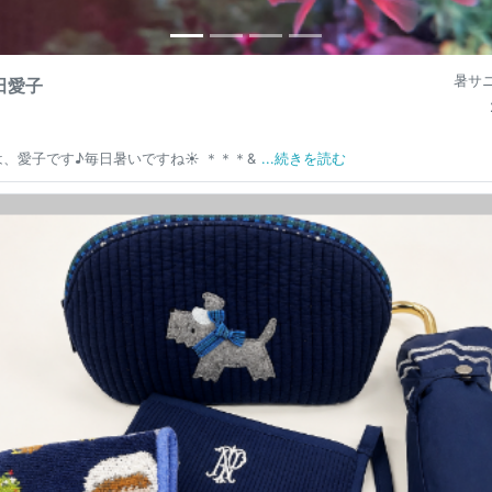
暑サニ
田愛子
、愛子です♪毎日暑いですね☀️ ＊＊＊&
...続きを読む