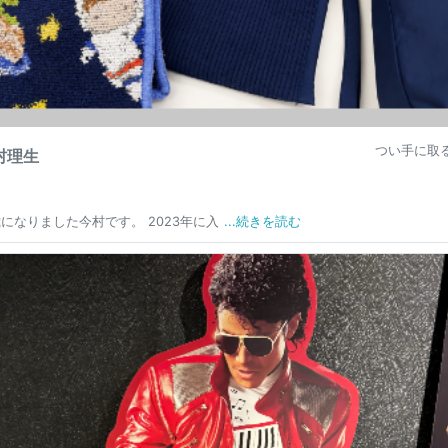
つい手に取
村理生
歳になりました今村です。 2023年に入
...続きを読む