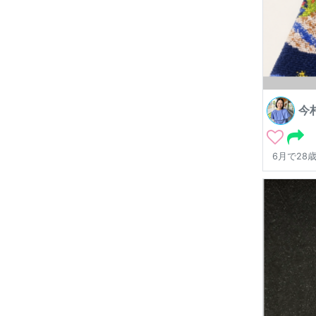
今
6月で28