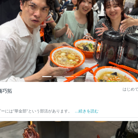
はじめて
橋巧拓
ダーには“華金部”という部活があります。
...続きを読む