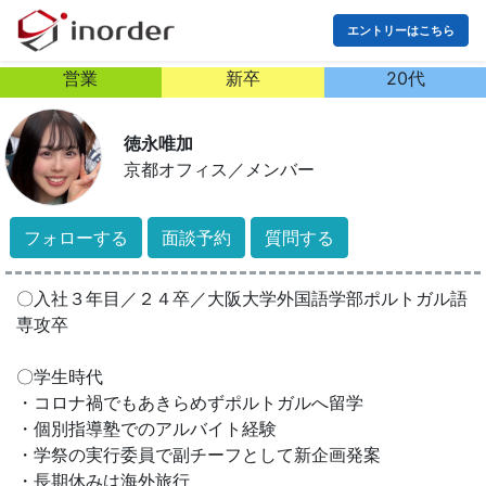
エントリーはこちら
営業
新卒
20代
徳永唯加
京都オフィス
／
メンバー
フォローする
面談予約
質問する
〇入社３年目／２４卒／大阪大学外国語学部ポルトガル語
専攻卒
〇学生時代
・コロナ禍でもあきらめずポルトガルへ留学
・個別指導塾でのアルバイト経験
・学祭の実行委員で副チーフとして新企画発案
・長期休みは海外旅行