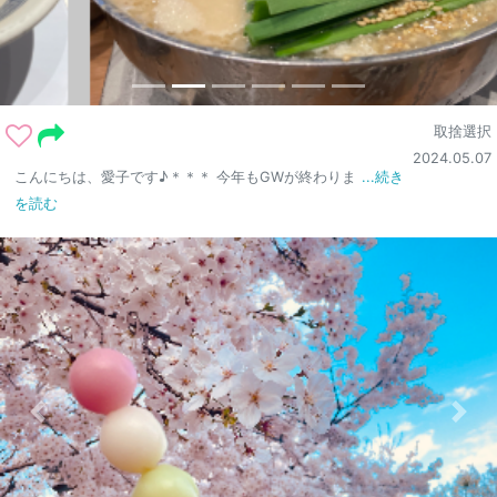
取捨選択
2024.05.07
こんにちは、愛子です♪＊＊＊ 今年もGWが終わりま
...続き
を読む