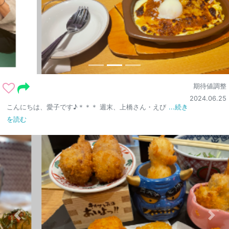
期待値調整
2024.06.25
こんにちは、愛子です♪＊＊＊ 週末、上橋さん・えび
...続き
を読む