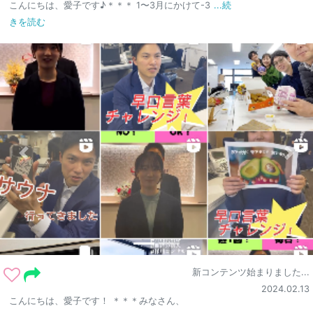
こんにちは、愛子です♪＊＊＊ 1〜3月にかけて-3
...続
きを読む
新コンテンツ始まりました...
2024.02.13
こんにちは、愛子です！ ＊＊＊みなさん、