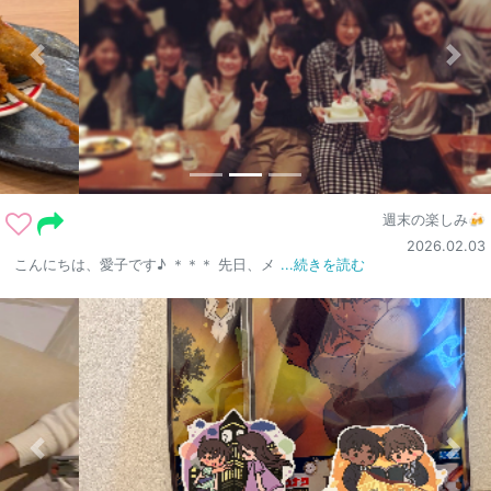
週末の楽しみ🍻
2026.02.03
こんにちは、愛子です♪ ＊＊＊ 先日、メ
...続きを読む