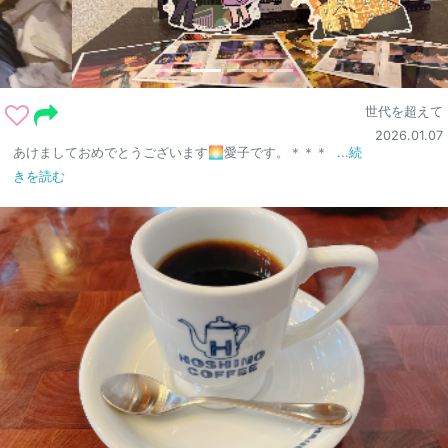
世代を超えて
2026.01.07
あけましておめでとうございます🌅愛子です。＊＊＊
...続
きを読む