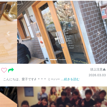
頭上注意⚠️
2026.03.03
こんにちは、愛子です♪ ＊＊＊ ミーハー
...続きを読む