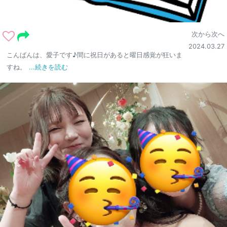
次から次へ
2024.03.27
こんばんは、愛子です♪間に祝日があると曜日感覚が狂いま
すね。
...続きを読む