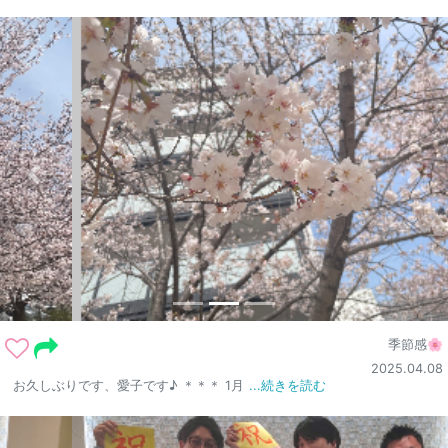
季節感🌸
2025.04.08
お久しぶりです、愛子です♪ ＊＊＊ 1月
...続きを読む