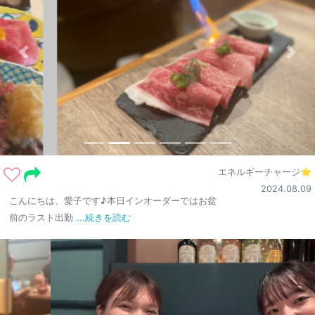
エネルギーチャージ⭐︎
2024.08.09
こんにちは、愛子です♪本日インオーダーではお盆
前のラスト出勤
...続きを読む