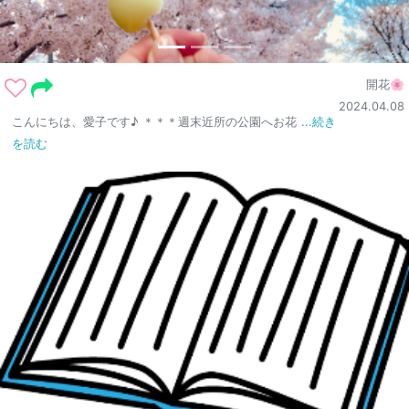
開花🌸
2024.04.08
こんにちは、愛子です♪ ＊＊＊週末近所の公園へお花
...続き
を読む