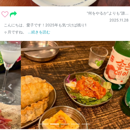
"何をやるか"よりも"誰...
2025.11.28
こんにちは、愛子です！2025年も気づけば残り1
ヶ月ですね。
...続きを読む