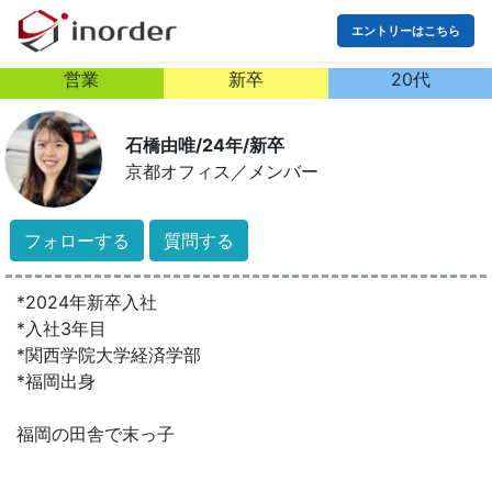
エントリーはこちら
営業
新卒
20代
石橋由唯/24年/新卒
京都オフィス
／
メンバー
フォローする
質問する
*2024年新卒入社
*入社3年目
*関西学院大学経済学部
*福岡出身
福岡の田舎で末っ子