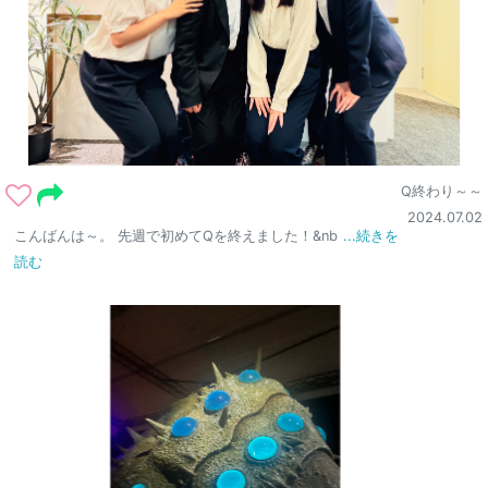
Q終わり～～
2024.07.02
こんばんは～。 先週で初めてQを終えました！&nb
...続きを
読む