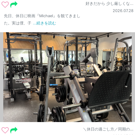
好きだから 少し厳しくな...
2026.07.28
先日、休日に映画『Michael』を観てきまし
た。実は僕、子
...続きを読む
＼休日の過ごし方／同期の...