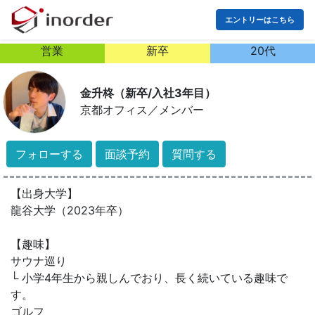
エントリーはこちら
営業
新卒
20代
金升柊（新卒/入社3年目）
京都オフィス
／
メンバー
フォローする
面談予約
質問する
【出身大学】
龍谷大学（2023年卒）
【趣味】
サウナ巡り
└ 小学4年生から親しんでおり、長く続いている趣味で
す。
ゴルフ