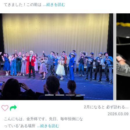
てきました！この前は
...続きを読む
2月になると 必ず訪れる...
2026.03.09
こんにちは、金升柊です。先日、毎年恒例にな
っている“ある場所
...続きを読む