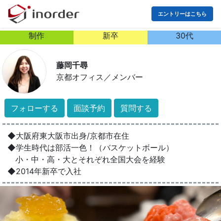
エントリーはこちら
制作
新卒
30代
藤岡千尋
京都オフィス
／
メンバー
フォローする
面談予約
質問する
◆大阪府東大阪市出身/京都市在住
◆学生時代は部活一色！（バスケットボール）
小・中・高・大とそれぞれ全国大会を経験
◆2014年新卒で入社