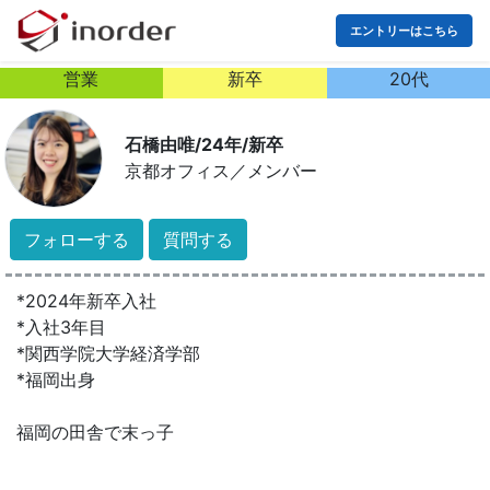
エントリーはこちら
営業
新卒
20代
石橋由唯/24年/新卒
京都オフィス
／
メンバー
フォローする
質問する
*2024年新卒入社
*入社3年目
*関西学院大学経済学部
*福岡出身
福岡の田舎で末っ子