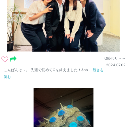
Q終わり～～
2024.07.02
こんばんは～。 先週で初めてQを終えました！&nb
...続きを
読む