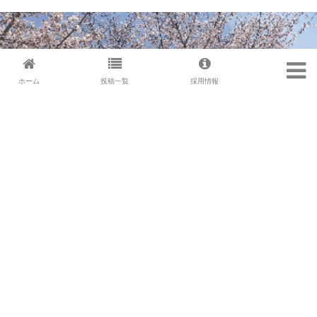
ホーム
投稿一覧
採用情報
季節感🌸
2025.04.08
お久しぶりです、愛子です♪ ＊＊＊ 1月
...続きを読む