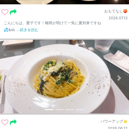
おもてなし🍑
2026.07.13
こんにちは、愛子です！梅雨が明けて一気に夏到来ですね
💦&nb
...続きを読む
パワーアップ⭐️
2026.06.12