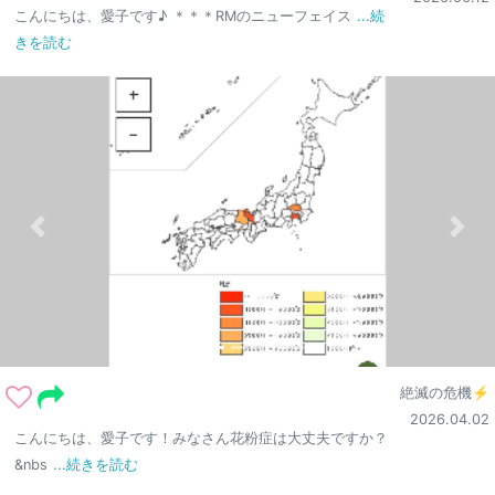
こんにちは、愛子です♪ ＊＊＊RMのニューフェイス
...続
きを読む
絶滅の危機⚡️
2026.04.02
こんにちは、愛子です！みなさん花粉症は大丈夫ですか？
&nbs
...続きを読む