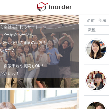
ら会社を知れるサイト！≫
のメンバー紹介ページへ。
バーがありのままの日常を、
います♪
、面談申込や質問もOK！
ださいね！