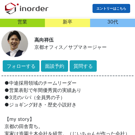
エントリーはこちら
営業
新卒
30代
高向祥伍
京都オフィス
／
サブマネージャー
フォローする
面談予約
質問する
●中途採用領域のチームリーダー
●営業表彰で年間優秀賞の実績あり
●3児のパパ（全員男の子）
●ジョギング好き・歴史小説好き
【my story】
京都の田舎育ち。
実家は造園土木会社を経営。（じいちゃんが作った会社）