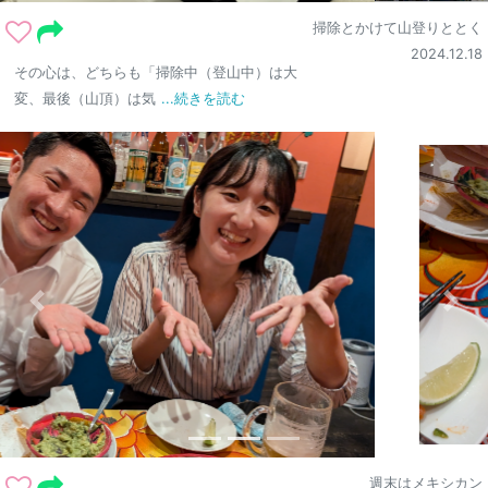
掃除とかけて山登りととく
2024.12.18
その心は、どちらも「掃除中（登山中）は大
変、最後（山頂）は気
...続きを読む
週末はメキシカン