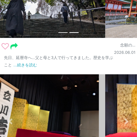
念願の…
2026.06.01
先日、延暦寺へ…父と母と3人で行ってきました。歴史を学ぶ
こと
...続きを読む