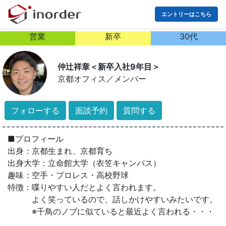
エントリーはこちら
営業
新卒
30代
仲辻祥章＜新卒入社9年目＞
京都オフィス
／
メンバー
フォローする
面談予約
質問する
■プロフィール
出身：京都生まれ、京都育ち
出身大学：立命館大学（衣笠キャンパス）
趣味：空手・プロレス・高校野球
特徴：喋りやすい人だとよく言われます。
よく笑っているので、話しかけやすいみたいです。
※千鳥のノブに似ていると最近よく言われる・・・