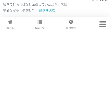
2023.08.07
社内で打ちっぱなし企画していただき、未経
験者ながら、参加して
...続きを読む
ホーム
投稿一覧
採用情報
無事に終了！
2023.07.11
ダイエット企画が無事終了！健康診断から－3キロ！
...続