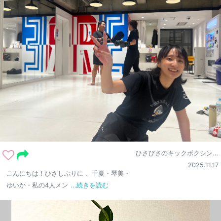
ひさびさのキックボクシン...
2025.11.17
こんにちは！ひさしぶりに 、千夏・琴美・
ゆいか・私の4人メン
...続きを読む