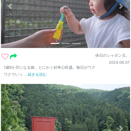
休日のシャボン玉。
2024.06.07
1歳9か月になる娘。とにかく好奇心旺盛。毎日がワク
ワクでいっ
...続きを読む